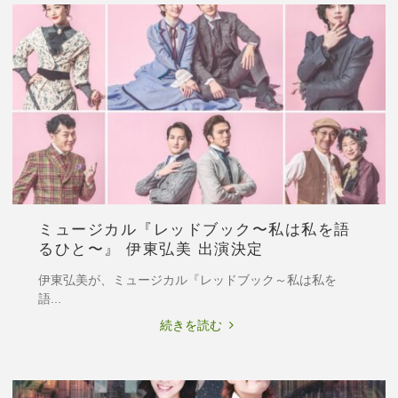
の
る
旅
い"
ス
ペ
シ
ャ
ル
コ
ン
サ
ー
ミュージカル『レッドブック〜私は私を語
ト」
るひと〜』 伊東弘美 出演決定
ゲ
ス
伊東弘美が、ミュージカル『レッドブック～私は私を
ト
語...
出
"ミ
続きを読む
演
ュ
決
ー
定-
ジ
上