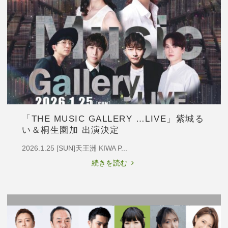
カ
村
ル
香
『レ
子"
ッ
ド
ブ
ッ
ク〜
私
は
「THE MUSIC GALLERY …LIVE」紫城る
私
い＆桐生園加 出演決定
を
語
2026.1.25 [SUN]天王洲 KIWA P...
る
"「The
続きを読む
ひ
Music
と〜』
Gallery
伊
…
東
LIVE」
弘
紫
美