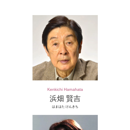
東
演
弘
決
美
定"
出
演
決
定"
Kenkichi Hamahata
浜畑 賢吉
はまはた けんきち