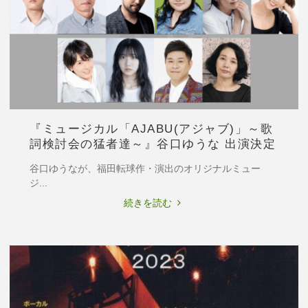
城
出
る
演
い
決
＆
定"
桐
生
園
加
『ミュージカル「AJABU(アジャブ)」～歌
出
詞検討会の猛者達～』谷口ゆうな 出演決定
演
決
谷口ゆうなが、福田転球作・演出のオリジナルミュー
定"
ジ...
"『ミ
続きを読む
ュ
ー
ジ
カ
ル
「ajabu(ア