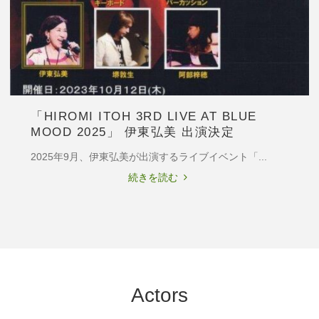
ジ
ャ
ブ)」
～
歌
詞
検
「HIROMI ITOH 3RD LIVE AT BLUE
討
MOOD 2025」 伊東弘美 出演決定
会
の
2025年9月、伊東弘美が出演するライブイベント「...
猛
"「Hiromi
続きを読む
者
Itoh
達
3rd
～』
LIVE
谷
at
口
BLUE
ゆ
MOOD
う
Actors
2025」
な
伊
出