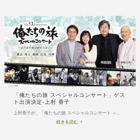
リ
ジ
ナ
ル
ミ
ュ
ー
ジ
カ
ル
「青
い
鳥」
「俺たちの旅 スペシャルコンサート」ゲス
2026
ト出演決定-上村 香子
出
演
上村香子が、「俺たちの旅 スペシャルコンサート ～...
情
"「俺
続きを読む
報-
た
紫
ち
城