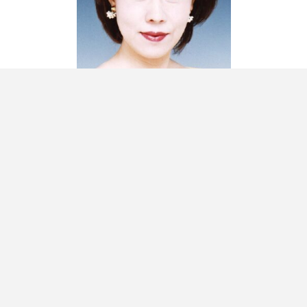
Yoshino Kanaishi
金石 与志能
かないし よしの
各公演のチケット承ります。お気軽にお申込み・ご相談くだ
さい。
有限会社 オフィス･ミヤモト
〒166-0003 杉並区高円寺南2-49-11
yoshimi@officemiyamoto.co.jp