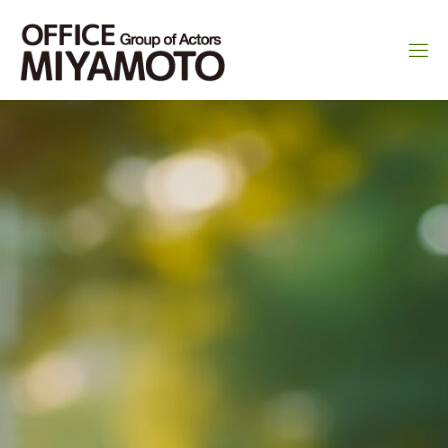
コ
ン
テ
ン
ツ
へ
ス
キ
ッ
プ