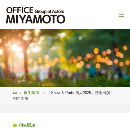
コ
ン
テ
ン
ツ
へ
ス
キ
ッ
プ
ホ
桐生園加
「Show & Party 麗人2025」特別出演！-
ー
桐生園加
ム
桐生園加